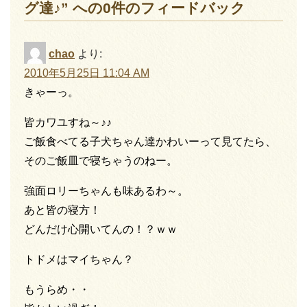
グ達♪” への0件のフィードバック
chao
より:
2010年5月25日 11:04 AM
きゃーっ。
皆カワユすね～♪♪
ご飯食べてる子犬ちゃん達かわいーって見てたら、
そのご飯皿で寝ちゃうのねー。
強面ロリーちゃんも味あるわ～。
あと皆の寝方！
どんだけ心開いてんの！？ｗｗ
トドメはマイちゃん？
もうらめ・・