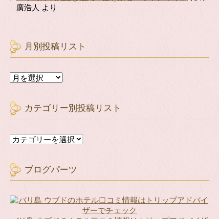
廣浩人
より
月別投稿リスト
月
別
投
稿
カテゴリー別投稿リスト
リ
ス
ト
カ
テ
ゴ
リ
ブログパーツ
ー
別
投
稿