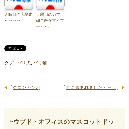
大晦日の大暴走
日曜日のカフェ
～～～～!!
朝ご飯がマイブ
ーム～♪
タグ :
バリ犬
,
バリ猫
「
クニンガン♪
」
「
犬に噛まれました～っ！
」
“ウブド・オフィスのマスコットドッ