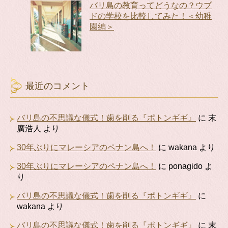
バリ島の教育ってどうなの？ウブ
ドの学校を比較してみた！＜幼稚
園編＞
最近のコメント
バリ島の不思議な儀式！歯を削る『ポトンギギ』
に
末
廣浩人
より
30年ぶりにマレーシアのペナン島へ！
に
wakana
より
30年ぶりにマレーシアのペナン島へ！
に
ponagido
よ
り
バリ島の不思議な儀式！歯を削る『ポトンギギ』
に
wakana
より
バリ島の不思議な儀式！歯を削る『ポトンギギ』
に
末