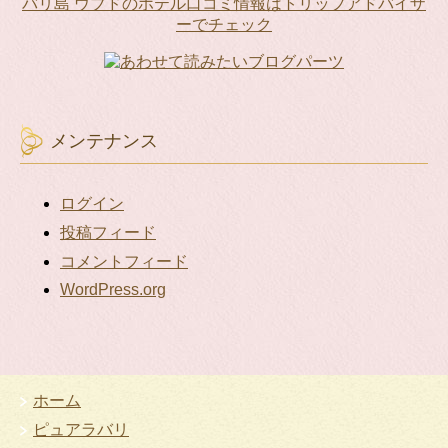
リ
バリ島 ウブドのホテル口コミ情報はトリップアドバイザ
ス
ーでチェック
ト
メンテナンス
ログイン
投稿フィード
コメントフィード
WordPress.org
ホーム
ピュアラバリ