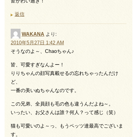
皆かわい過ぎ！
返信
WAKANA
より:
2010年5月27日 1:42 AM
そうなのよ～、Chaoちゃん♪
皆、可愛すぎなんよー！
りりちゃんの顔写真載せるの忘れちゃったんだけ
ど、
一番の美いぬちゃんなのです。
この兄弟、全員顔も毛の色も違うんだよね～。
いったい、お父さんは誰？何人？って感じ（笑）
猫も可愛いのよ～っ、もうペッツ達最高でございま
す。