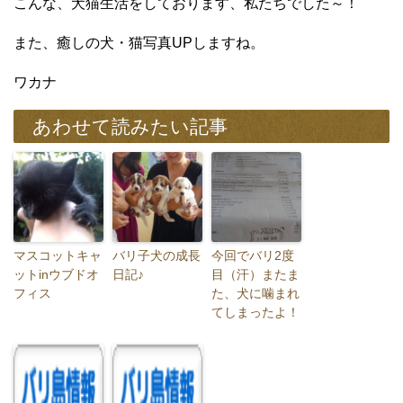
こんな、犬猫生活をしております、私たちでした～！
また、癒しの犬・猫写真UPしますね。
ワカナ
あわせて読みたい記事
マスコットキャ
バリ子犬の成長
今回でバリ2度
ットinウブドオ
日記♪
目（汗）またま
フィス
た、犬に噛まれ
てしまったよ！