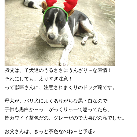
叔父は、子犬達のうるささにうんざり～な表情！
それにしても、太りすぎ注意！
って獣医さんに、注意されまくりのドッグ達です。
母犬が、バリ犬によくありがちな黒・白なので
子供も黒白か～っ、がっくりっーて思ってたら、
皆カワイイ茶色だの、グレーだので大喜びの私でした。
お父さんは、きっと茶色なのね～と予想♪