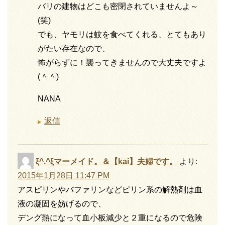
バリの建物はどこも密閉されていませんよ～
(笑)
でも、ヤモリは蚊を食べてくれる、とてもあり
がたい存在なので、
怖がらずに！襲ってきませんので大丈夫ですよ
(＾＾)
NANA
返信
ξ^.^ξマーメイド。＆【kai】夫婦です。
より:
2015年1月28日 11:47 PM
アスピリンやバファリンなどピリン系の解熱剤は血
液の凝固を妨げるので、
デング熱になって血小板減少と２重になるので危険