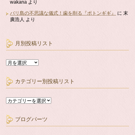
wakana
より
バリ島の不思議な儀式！歯を削る『ポトンギギ』
に
末
廣浩人
より
月別投稿リスト
月
別
投
稿
カテゴリー別投稿リスト
リ
ス
ト
カ
テ
ゴ
リ
ブログパーツ
ー
別