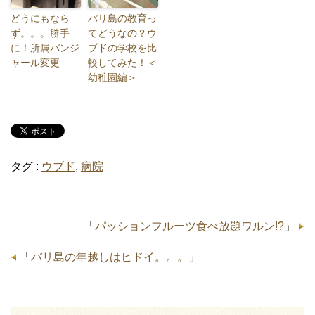
どうにもなら
バリ島の教育っ
ず。。。勝手
てどうなの？ウ
に！所属バンジ
ブドの学校を比
ャール変更
較してみた！＜
幼稚園編＞
タグ :
ウブド
,
病院
「
パッションフルーツ食べ放題ワルン!?
」
「
バリ島の年越しはヒドイ。。。
」