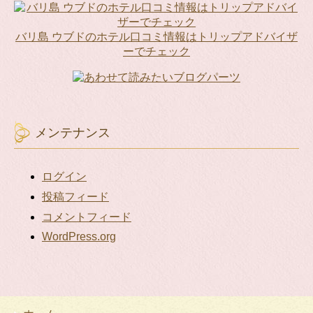
投
稿
リ
バリ島 ウブドのホテル口コミ情報はトリップアドバイザ
ス
ーでチェック
ト
メンテナンス
ログイン
投稿フィード
コメントフィード
WordPress.org