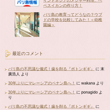
インドネシアのメジャー料理、ペ
ペスイカンの作り方！
バリ島の教育ってどうなの？ウブ
ドの学校を比較してみた！＜幼稚
園編＞
最近のコメント
バリ島の不思議な儀式！歯を削る『ポトンギギ』
に
末
廣浩人
より
30年ぶりにマレーシアのペナン島へ！
に
wakana
より
30年ぶりにマレーシアのペナン島へ！
に
ponagido
よ
り
バリ島の不思議な儀式！歯を削る『ポトンギギ』
に