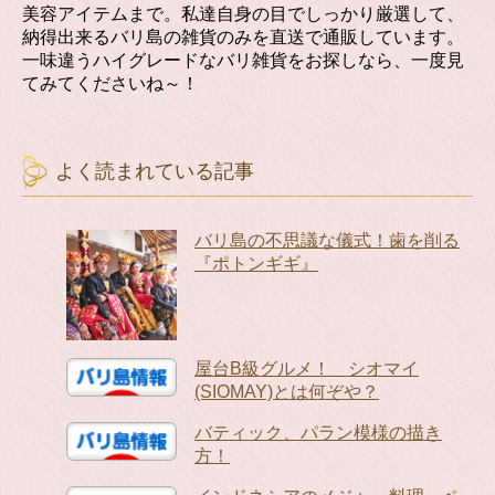
美容アイテムまで。私達自身の目でしっかり厳選して、
納得出来るバリ島の雑貨のみを直送で通販しています。
一味違うハイグレードなバリ雑貨をお探しなら、一度見
てみてくださいね～！
よく読まれている記事
バリ島の不思議な儀式！歯を削る
『ポトンギギ』
屋台B級グルメ！ シオマイ
(SIOMAY)とは何ぞや？
バティック、パラン模様の描き
方！