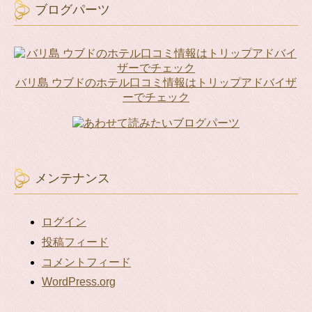
リ
ブログパーツ
ー
別
投
稿
リ
バリ島 ウブドのホテル口コミ情報はトリップアドバイザ
ス
ーでチェック
ト
メンテナンス
ログイン
投稿フィード
コメントフィード
WordPress.org