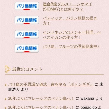
屋台B級グルメ！ シオマイ
(SIOMAY)とは何ぞや？
バティック、パラン模様の描き
方！
インドネシアのメジャー料理、ペ
ペスイカンの作り方！
バリ島、フルーツの季節到来中♪
最近のコメント
バリ島の不思議な儀式！歯を削る『ポトンギギ』
に
末
廣浩人
より
30年ぶりにマレーシアのペナン島へ！
に
wakana
より
30年ぶりにマレーシアのペナン島へ！
に
ponagido
よ