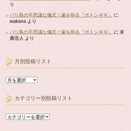
り
バリ島の不思議な儀式！歯を削る『ポトンギギ』
に
wakana
より
バリ島の不思議な儀式！歯を削る『ポトンギギ』
に
末
廣浩人
より
月別投稿リスト
月
別
投
稿
カテゴリー別投稿リスト
リ
ス
ト
カ
テ
ゴ