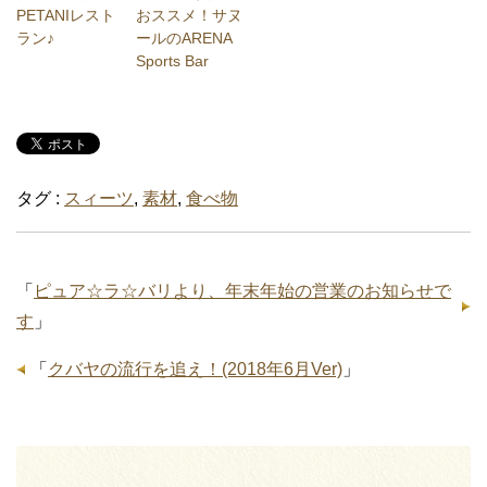
PETANIレスト
おススメ！サヌ
ラン♪
ールのARENA
Sports Bar
タグ :
スィーツ
,
素材
,
食べ物
「
ピュア☆ラ☆バリより、年末年始の営業のお知らせで
す
」
「
クバヤの流行を追え！(2018年6月Ver)
」