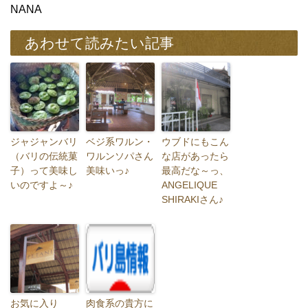
NANA
あわせて読みたい記事
ジャジャンバリ
ベジ系ワルン・
ウブドにもこん
（バリの伝統菓
ワルンソパさん
な店があったら
子）って美味し
美味いっ♪
最高だな～っ、
いのですよ～♪
ANGELIQUE
SHIRAKIさん♪
お気に入り
肉食系の貴方に